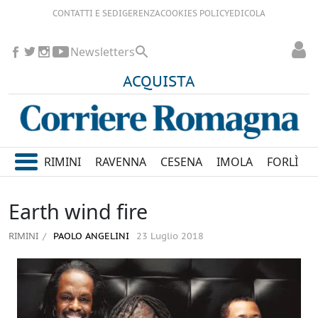
CONTATTI E SEDI
GERENZA
COOKIES POLICY
EDICOLA
Newsletters
ACQUISTA
RIMINI
RAVENNA
CESENA
IMOLA
FORLÌ
Earth wind fire
RIMINI
PAOLO ANGELINI
23 Luglio 2018