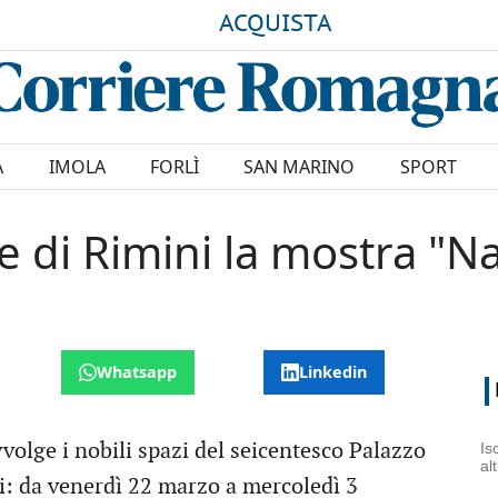
ACQUISTA
A
IMOLA
FORLÌ
SAN MARINO
SPORT
e di Rimini la mostra "N
Whatsapp
Linkedin
olge i nobili spazi del seicentesco Palazzo
Is
al
i: da venerdì 22 marzo a mercoledì 3