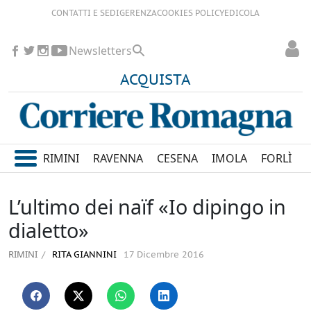
CONTATTI E SEDI
GERENZA
COOKIES POLICY
EDICOLA
Newsletters
ACQUISTA
RIMINI
RAVENNA
CESENA
IMOLA
FORLÌ
L’ultimo dei naïf «Io dipingo in
dialetto»
RIMINI
RITA GIANNINI
17 Dicembre 2016