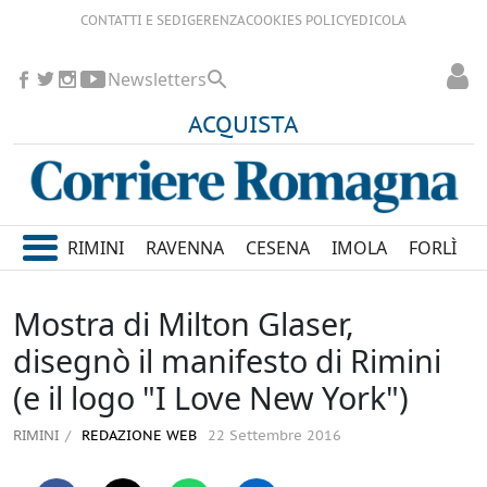
CONTATTI E SEDI
GERENZA
COOKIES POLICY
EDICOLA
Newsletters
ACQUISTA
RIMINI
RAVENNA
CESENA
IMOLA
FORLÌ
Mostra di Milton Glaser,
disegnò il manifesto di Rimini
(e il logo "I Love New York")
RIMINI
REDAZIONE WEB
22 Settembre 2016