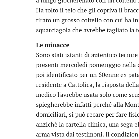
a lungo giocherellato con un coltello i
Ha tolto il telo che gli copriva il bra
tirato un grosso coltello con cui ha in
squarciagola che avrebbe tagliato la te
Le minacce
Sono stati istanti di autentico terrore
presenti mercoledì pomeriggio nella 
poi identificato per un 60enne ex pat
residente a Cattolica, la risposta de
medico l'avrebbe usata solo come scus
spiegherebbe infatti perché alla Monta
domiciliari, si può recare per fare fis
anzichè la cartella clinica, una sega 
arma vista dai testimoni. Il condizio