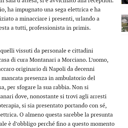
n sala d’attesa, si è avvicinato alla reception.
ccio, ha impugnato una sega elettrica e ha
iziato a minacciare i presenti, urlando a
sta a tutti, professionista in primis.
 quelli vissuti da personale e cittadini
casa di cura Montanari a Morciano. L’uomo,
accaro originario di Napoli da decenni
lla mancata presenza in ambulatorio del
a, per sfogare la sua rabbia. Non si
nari dove, nonostante si trovi agli arresti
ioterapia, si sia presentato portando con sé,
elettrica. O almeno questa sarebbe la presunta
nale è d’obbligo perché fino a questo momento