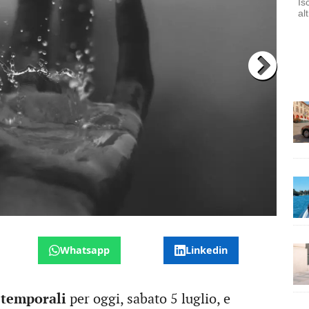
Is
al
L’
Whatsapp
Linkedin
r temporali
per oggi, sabato 5 luglio, e