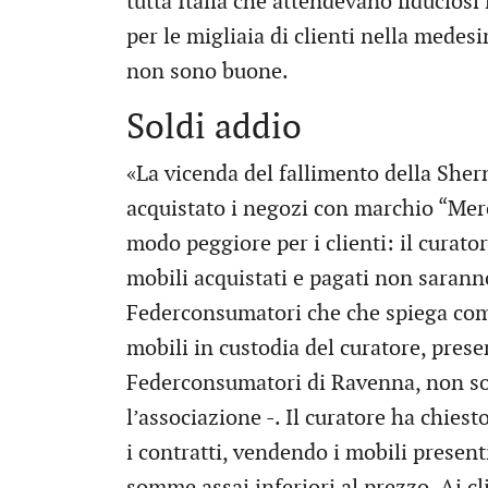
tutta Italia che attendevano fiduciosi
per le migliaia di clienti nella medesi
non sono buone.
Soldi addio
«La vicenda del fallimento della She
acquistato i negozi con marchio “Me
modo peggiore per i clienti: il curator
mobili acquistati e pagati non sarann
Federconsumatori che che spiega com
mobili in custodia del curatore, prese
Federconsumatori di Ravenna, non son
l’associazione -. Il curatore ha chiest
i contratti, vendendo i mobili presen
somme assai inferiori al prezzo. Ai cl