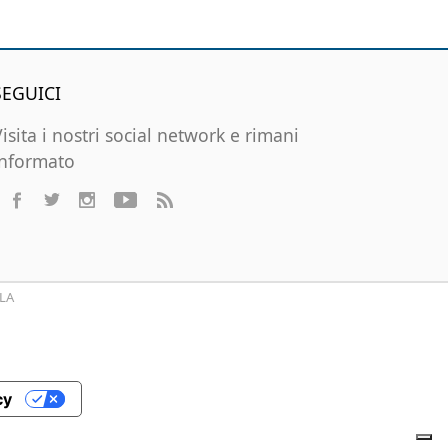
SEGUICI
Visita i nostri social network e rimani
informato
LA
cy