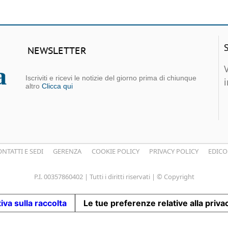
NEWSLETTER
Iscriviti e ricevi le notizie del giorno prima di chiunque
altro
Clicca qui
NTATTI E SEDI
GERENZA
COOKIE POLICY
PRIVACY POLICY
EDICO
P.I. 00357860402 | Tutti i diritti riservati | © Copyright
iva sulla raccolta
Le tue preferenze relative alla priva