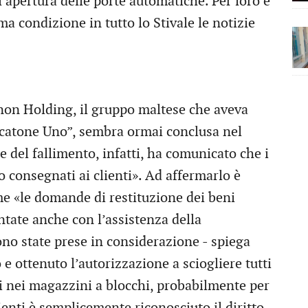
 l’apertura delle porte automatiche. Per loro e
ma condizione in tutto lo Stivale le notizie
rnon Holding, il gruppo maltese che aveva
rcatone Uno”, sembra ormai conclusa nel
e del fallimento, infatti, ha comunicato che i
o consegnati ai clienti». Ad affermarlo è
e «le domande di restituzione dei beni
ntate anche con l’assistenza della
o state prese in considerazione - spiega
o e ottenuto l’autorizzazione a sciogliere tutti
ti nei magazzini a blocchi, probabilmente per
ienti è semplicemente riconosciuto il diritto