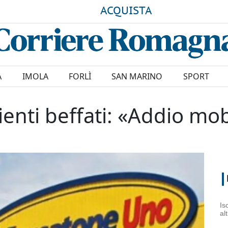
ACQUISTA
A
IMOLA
FORLÌ
SAN MARINO
SPORT
enti beffati: «Addio mob
Is
al