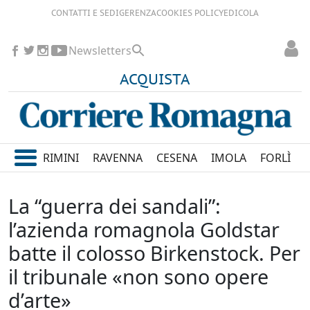
CONTATTI E SEDI
GERENZA
COOKIES POLICY
EDICOLA
Newsletters
ACQUISTA
RIMINI
RAVENNA
CESENA
IMOLA
FORLÌ
La “guerra dei sandali”:
l’azienda romagnola Goldstar
batte il colosso Birkenstock. Per
il tribunale «non sono opere
d’arte»