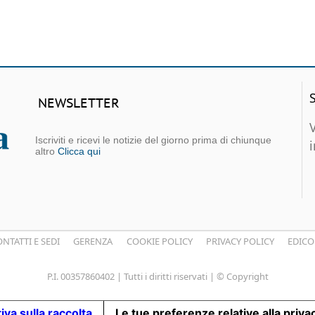
NEWSLETTER
Iscriviti e ricevi le notizie del giorno prima di chiunque
altro
Clicca qui
NTATTI E SEDI
GERENZA
COOKIE POLICY
PRIVACY POLICY
EDICO
P.I. 00357860402 | Tutti i diritti riservati | © Copyright
iva sulla raccolta
Le tue preferenze relative alla priva