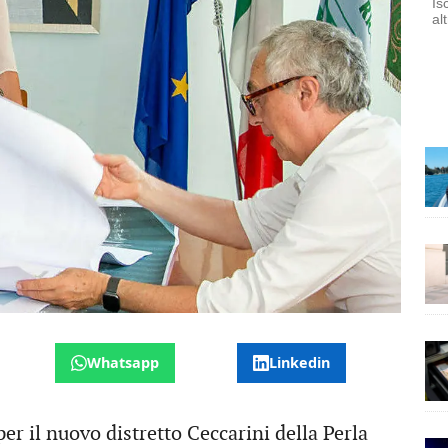
Is
al
Whatsapp
Linkedin
r il nuovo distretto Ceccarini della Perla