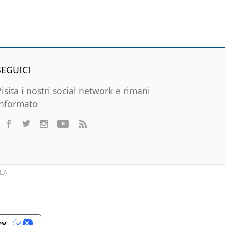
SEGUICI
Visita i nostri social network e rimani
informato
LA
cy