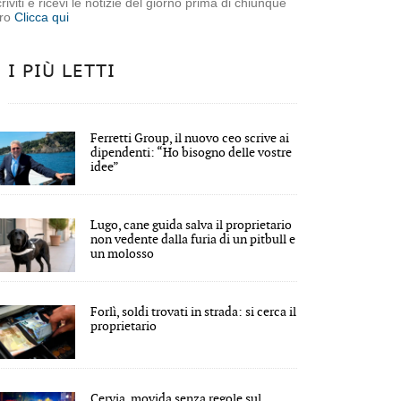
criviti e ricevi le notizie del giorno prima di chiunque
tro
Clicca qui
I PIÙ LETTI
Ferretti Group, il nuovo ceo scrive ai
dipendenti: “Ho bisogno delle vostre
idee”
Lugo, cane guida salva il proprietario
non vedente dalla furia di un pitbull e
un molosso
Forlì, soldi trovati in strada: si cerca il
proprietario
Cervia, movida senza regole sul