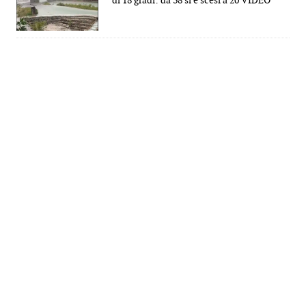
di 18 gradi: da 38 si è scesi a 20 VIDEO