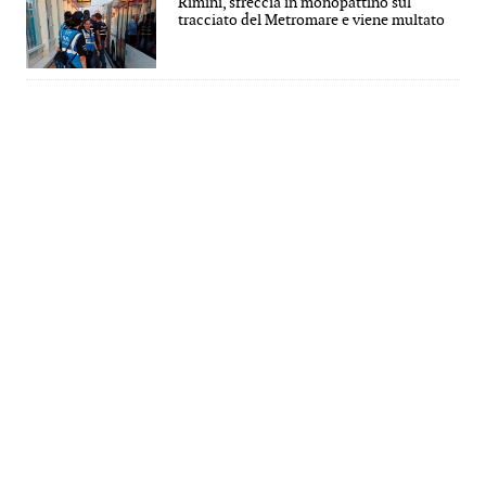
Rimini, sfreccia in monopattino sul
tracciato del Metromare e viene multato