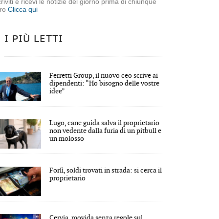
criviti e ricevi le notizie del giorno prima di chiunque
tro
Clicca qui
I PIÙ LETTI
Ferretti Group, il nuovo ceo scrive ai
dipendenti: “Ho bisogno delle vostre
idee”
Lugo, cane guida salva il proprietario
non vedente dalla furia di un pitbull e
un molosso
Forlì, soldi trovati in strada: si cerca il
proprietario
Cervia, movida senza regole sul