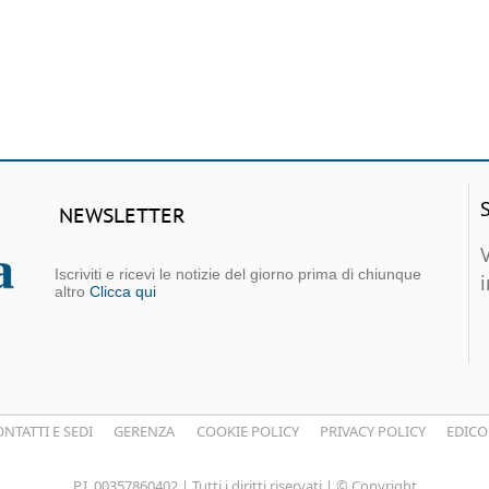
NEWSLETTER
Iscriviti e ricevi le notizie del giorno prima di chiunque
altro
Clicca qui
NTATTI E SEDI
GERENZA
COOKIE POLICY
PRIVACY POLICY
EDICO
P.I. 00357860402 | Tutti i diritti riservati | © Copyright