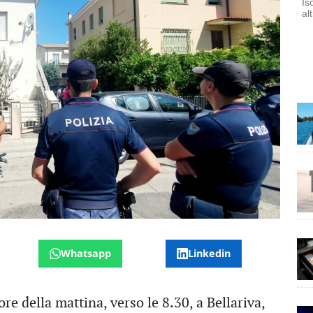
Is
al
Whatsapp
Linkedin
re della mattina, verso le 8.30, a Bellariva,