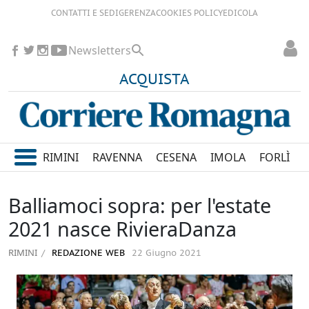
CONTATTI E SEDI
GERENZA
COOKIES POLICY
EDICOLA
Newsletters
ACQUISTA
RIMINI
RAVENNA
CESENA
IMOLA
FORLÌ
Balliamoci sopra: per l'estate
2021 nasce RivieraDanza
RIMINI
REDAZIONE WEB
22 Giugno 2021