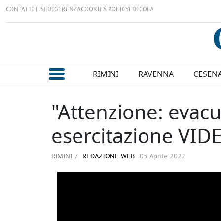
CONTATTI E SEDI
GERENZA
COOKIES POLICY
EDICOLA
RIMINI
RAVENNA
CESEN
"Attenzione: evacu
esercitazione VID
RIMINI
REDAZIONE WEB
05 Aprile 2022