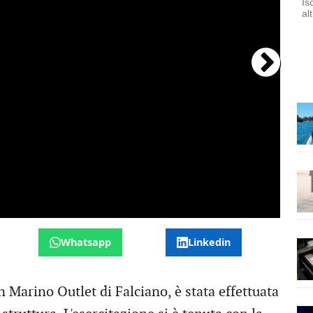
Is
al
Whatsapp
Linkedin
n Marino Outlet di Falciano, è stata effettuata