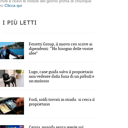
criviti e ricevi le notizie del giorno prima di chiunque
tro
Clicca qui
I PIÙ LETTI
Ferretti Group, il nuovo ceo scrive ai
dipendenti: “Ho bisogno delle vostre
idee”
Lugo, cane guida salva il proprietario
non vedente dalla furia di un pitbull e
un molosso
Forlì, soldi trovati in strada: si cerca il
proprietario
Cervia, movida senza regole sul