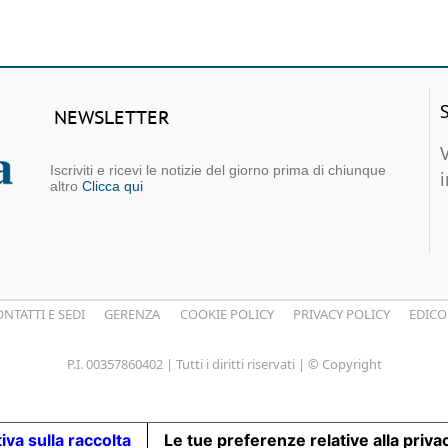
NEWSLETTER
Iscriviti e ricevi le notizie del giorno prima di chiunque
altro
Clicca qui
NTATTI E SEDI
GERENZA
COOKIE POLICY
PRIVACY POLICY
EDICO
P.I. 00357860402 | Tutti i diritti riservati | © Copyright
iva sulla raccolta
Le tue preferenze relative alla priva