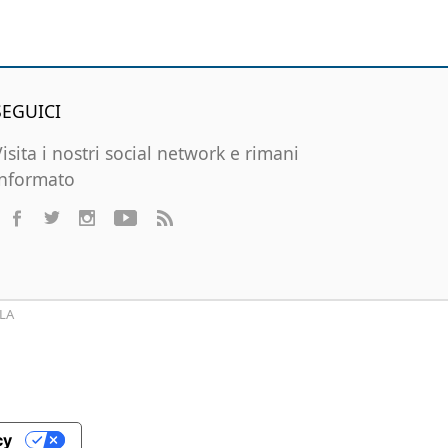
SEGUICI
Visita i nostri social network e rimani
informato
LA
cy