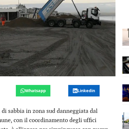
Whatsapp
Linkedin
na di sabbia in zona sud danneggiata dal
une, con il coordinamento degli uffici