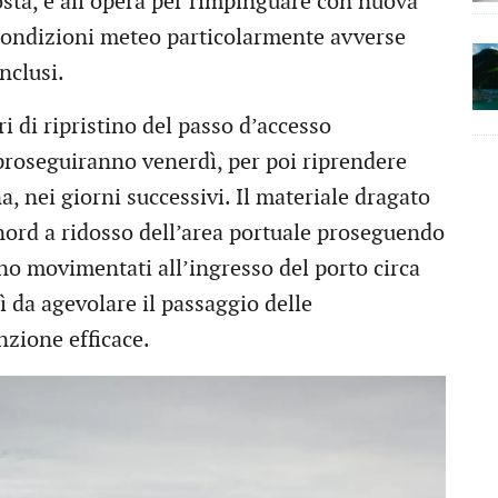
costa, è all’opera per rimpinguare con nuova
 condizioni meteo particolarmente avverse
nclusi.
ri di ripristino del passo d’accesso
proseguiranno venerdì, per poi riprendere
, nei giorni successivi. Il materiale dragato
e nord a ridosso dell’area portuale proseguendo
no movimentati all’ingresso del porto circa
ì da agevolare il passaggio delle
zione efficace.