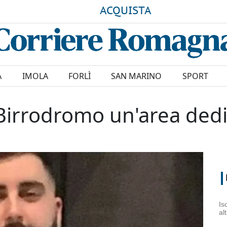
ACQUISTA
A
IMOLA
FORLÌ
SAN MARINO
SPORT
 Birrodromo un'area ded
Is
al