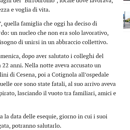
agni del “Birrodromo”, locale dove lavorava,
zza e voglia di vita.
, quella famiglia che oggi ha deciso di
rdo: un nucleo che non era solo lavorativo,
sogno di unirsi in un abbraccio collettivo.
menica, dopo aver salutato i colleghi del
na 22 anni. Nella notte aveva accusato un
ini di Cesena, poi a Cotignola all’ospedale
elle ore sono state fatali, al suo arrivo aveva
spirato, lasciando il vuoto tra familiari, amici e
 la data delle esequie, giorno in cui i suoi
rgata, potranno salutarlo.