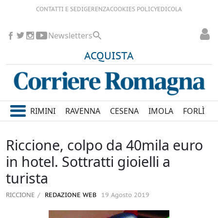
CONTATTI E SEDI
GERENZA
COOKIES POLICY
EDICOLA
Newsletters
ACQUISTA
RIMINI
RAVENNA
CESENA
IMOLA
FORLÌ
Riccione, colpo da 40mila euro
in hotel. Sottratti gioielli a
turista
RICCIONE
REDAZIONE WEB
19 Agosto 2019