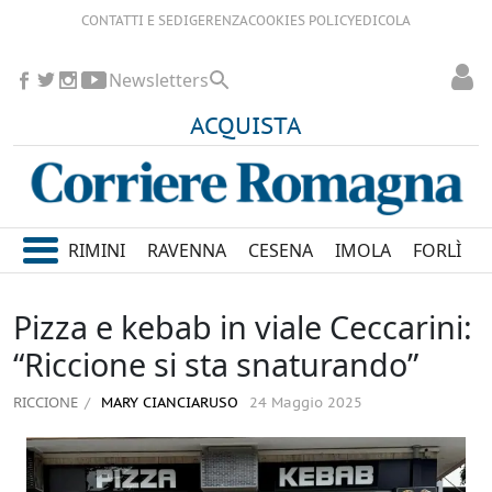
CONTATTI E SEDI
GERENZA
COOKIES POLICY
EDICOLA
Newsletters
ACQUISTA
RIMINI
RAVENNA
CESENA
IMOLA
FORLÌ
Pizza e kebab in viale Ceccarini:
“Riccione si sta snaturando”
RICCIONE
MARY CIANCIARUSO
24 Maggio 2025