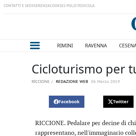
CONTATTI E SEDI
GERENZA
COOKIES POLICY
EDICOLA
RIMINI
RAVENNA
CESEN
Cicloturismo per t
RICCIONE
REDAZIONE WEB
06 Marzo 2019
Facebook
Twitter
RICCIONE. Pedalare per decine di chilo
rappresentano, nell'immaginario colle