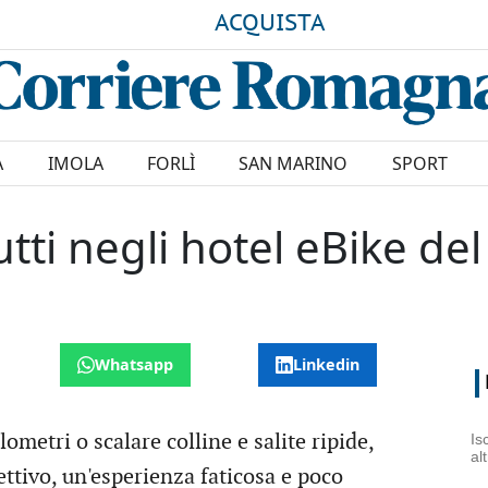
ACQUISTA
A
IMOLA
FORLÌ
SAN MARINO
SPORT
utti negli hotel eBike de
Whatsapp
Linkedin
metri o scalare colline e salite ripide,
Is
al
ttivo, un'esperienza faticosa e poco