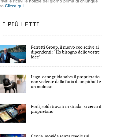
criviti e ricevi le notizie del giorno prima di chiunque
tro
Clicca qui
I PIÙ LETTI
Ferretti Group, il nuovo ceo scrive ai
dipendenti: “Ho bisogno delle vostre
idee”
Lugo, cane guida salva il proprietario
non vedente dalla furia di un pitbull e
un molosso
Forlì, soldi trovati in strada: si cerca il
proprietario
Cervia, movida senza regole sul