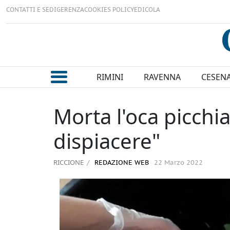
CONTATTI E SEDI
GERENZA
COOKIES POLICY
EDICOLA
RIMINI
RAVENNA
CESEN
Morta l'oca picchi
dispiacere"
RICCIONE
REDAZIONE WEB
22 Marzo 2022