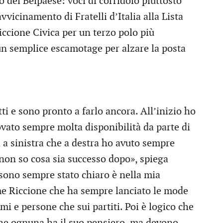
o del Belpaese: voci di corridoio piuttosto
avvicinamento di Fratelli d’Italia alla Lista
ccione Civica per un terzo polo più
 un semplice escamotage per alzare la posta
utti e sono pronto a farlo ancora. All’inizio ho
ovato sempre molta disponibilità da parte di
a a sinistra che a destra ho avuto sempre
 non so cosa sia successo dopo», spiega
sono sempre stato chiaro è nella mia
ome Riccione che ha sempre lanciato le mode
mi e persone che sui partiti. Poi è logico che
 che ognuna ha il suo pensiero, ma devono