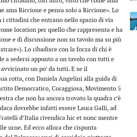
imo cittadino, tutt’altro, visto che come ama
e ama Riccione e pensa solo a Riccione». Lo
n i cittadini che entrano nello spazio di via
ome location per quello che rappresenta e ha
ione e di discussione non su tavolo ma su più
rare»). Lo ribadisce con la forza di chi è
e a sedersi appunto a un tavolo con tutti e
vvicinato un po’ da tutti. E se il
sua rotta, con Daniela Angelini alla guida di
artito Democratico, Coraggiosa, Movimento 5
estra che non ha ancora trovato la quadra c’è
indaca dovrebbe infatti essere Laura Galli, ad
 Fratelli d’Italia rivendica hic et nunc mentre
lle urne. Ed ecco allora che rispunta