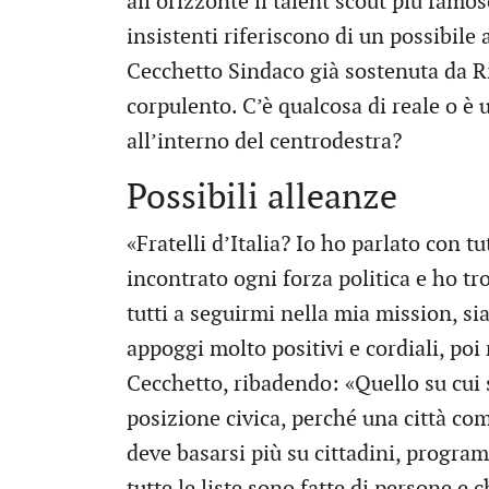
all’orizzonte il talent scout più famos
insistenti riferiscono di un possibile 
Cecchetto Sindaco già sostenuta da Ri
corpulento. C’è qualcosa di reale o è
all’interno del centrodestra?
Possibili alleanze
«Fratelli d’Italia? Io ho parlato con t
incontrato ogni forza politica e ho tr
tutti a seguirmi nella mia mission, si
appoggi molto positivi e cordiali, poi
Cecchetto, ribadendo: «Quello su cui 
posizione civica, perché una città c
deve basarsi più su cittadini, program
tutte le liste sono fatte di persone e