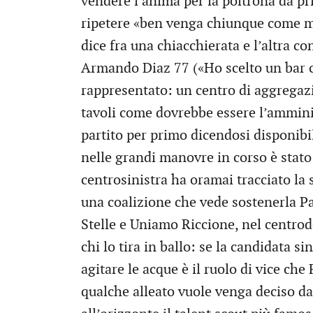
vendere l’anima per la poltrona da pr
ripetere «ben venga chiunque come m
dice fra una chiacchierata e l’altra co
Armando Diaz 77 («Ho scelto un bar c
rappresentato: un centro di aggregaz
tavoli come dovrebbe essere l’amminist
partito per primo dicendosi disponibil
nelle grandi manovre in corso è stato a
centrosinistra ha oramai tracciato la 
una coalizione che vede sostenerla P
Stelle e Uniamo Riccione, nel centrod
chi lo tira in ballo: se la candidata s
agitare le acque è il ruolo di vice che
qualche alleato vuole venga deciso da