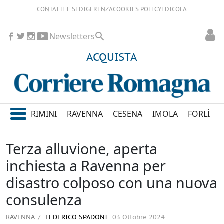
CONTATTI E SEDI
GERENZA
COOKIES POLICY
EDICOLA
Newsletters
ACQUISTA
RIMINI
RAVENNA
CESENA
IMOLA
FORLÌ
Terza alluvione, aperta
inchiesta a Ravenna per
disastro colposo con una nuova
consulenza
RAVENNA
FEDERICO SPADONI
03 Ottobre 2024