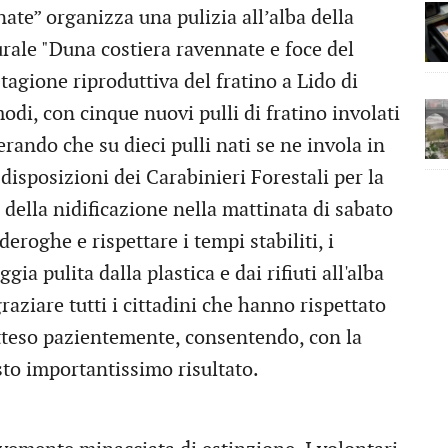
nate” organizza una pulizia all’alba della
urale "Duna costiera ravennate e foce del
tagione riproduttiva del fratino a Lido di
odi, con cinque nuovi pulli di fratino involati
erando che su dieci pulli nati se ne invola in
isposizioni dei Carabinieri Forestali per la
e della nidificazione nella mattinata di sabato
eroghe e rispettare i tempi stabiliti, i
ia pulita dalla plastica e dai rifiuti all'alba
aziare tutti i cittadini che hanno rispettato
tteso pazientemente, consentendo, con la
sto importantissimo risultato.