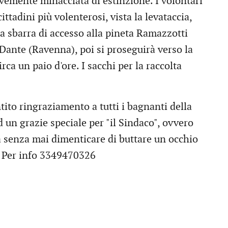
avemente minacciata di estinzione. I volontari
ittadini più volenterosi, vista la levataccia,
la sbarra di accesso alla pineta Ramazzotti
Dante (Ravenna), poi si proseguirà verso la
irca un paio d'ore. I sacchi per la raccolta
tito ringraziamento a tutti i bagnanti della
d un grazie speciale per "il Sindaco", ovvero
a senza mai dimenticare di buttare un occhio
ni. Per info 3349470326