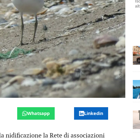
Is
al
Whatsapp
Linkedin
la nidificazione la Rete di associazioni