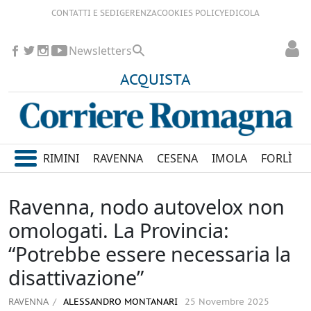
CONTATTI E SEDI
GERENZA
COOKIES POLICY
EDICOLA
Newsletters
ACQUISTA
RIMINI
RAVENNA
CESENA
IMOLA
FORLÌ
Ravenna, nodo autovelox non
omologati. La Provincia:
“Potrebbe essere necessaria la
disattivazione”
RAVENNA
ALESSANDRO MONTANARI
25 Novembre 2025