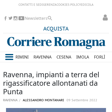
CONTATTI E SEDI
GERENZA
COOKIES POLICY
EDICOLA
Newsletters
ACQUISTA
RIMINI
RAVENNA
CESENA
IMOLA
FORLÌ
Ravenna, impianti a terra del
rigassificatore allontanati da
Punta
RAVENNA
ALESSANDRO MONTANARI
09 Settembre 2022