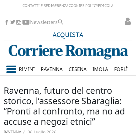
CONTATTI E SEDI
GERENZA
COOKIES POLICY
EDICOLA
Newsletters
ACQUISTA
RIMINI
RAVENNA
CESENA
IMOLA
FORLÌ
Ravenna, futuro del centro
storico, l’assessore Sbaraglia:
“Pronti al confronto, ma no ad
accuse a negozi etnici”
RAVENNA
06 Luglio 2026