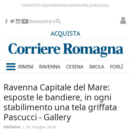
CONTATTI E SEDI
GERENZA
COOKIES POLICY
EDICOLA
Newsletters
ACQUISTA
RIMINI
RAVENNA
CESENA
IMOLA
FORLÌ
Ravenna Capitale del Mare:
esposte le bandiere, in ogni
stabilimento una tela griffata
Pascucci - Gallery
RAVENNA
01 Giugno 2026