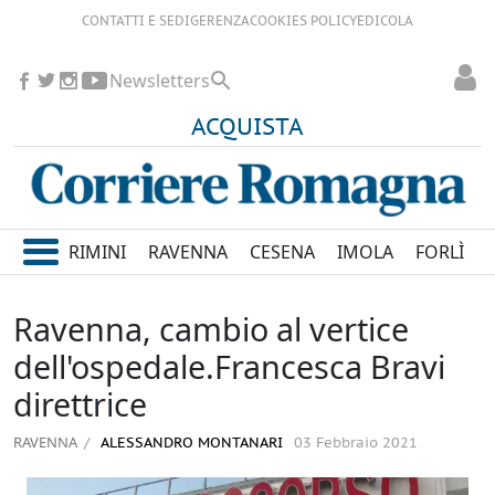
CONTATTI E SEDI
GERENZA
COOKIES POLICY
EDICOLA
Newsletters
ACQUISTA
RIMINI
RAVENNA
CESENA
IMOLA
FORLÌ
Ravenna, cambio al vertice
dell'ospedale.Francesca Bravi
direttrice
RAVENNA
ALESSANDRO MONTANARI
03 Febbraio 2021