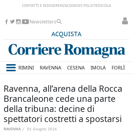
CONTATTI E SEDI
GERENZA
COOKIES POLICY
EDICOLA
Newsletters
ACQUISTA
RIMINI
RAVENNA
CESENA
IMOLA
FORLÌ
Ravenna, all’arena della Rocca
Brancaleone cede una parte
della tribuna: decine di
spettatori costretti a spostarsi
RAVENNA
01 Giugno 2026