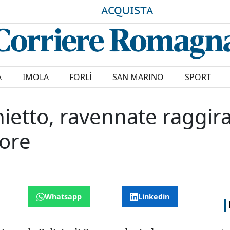
ACQUISTA
A
IMOLA
FORLÌ
SAN MARINO
SPORT
hietto, ravennate raggir
nore
Whatsapp
Linkedin