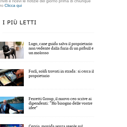
criviti e ricevi le notizie del giorno prima di chiunque
tro
Clicca qui
I PIÙ LETTI
Lugo, cane guida salva il proprietario
non vedente dalla furia di un pitbull e
un molosso
Forlì, soldi trovati in strada: si cerca il
proprietario
Ferretti Group, il nuovo ceo scrive ai
dipendenti: “Ho bisogno delle vostre
idee”
Cervia, movida senza regole sul