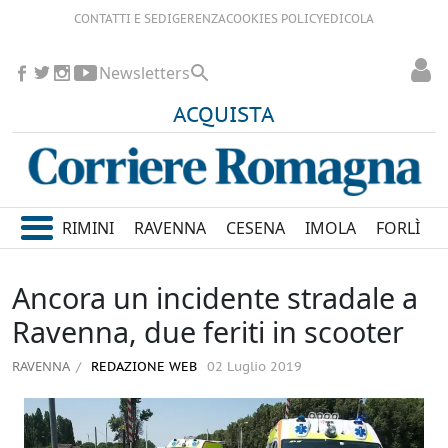
CONTATTI E SEDI
GERENZA
COOKIES POLICY
EDICOLA
Newsletters
ACQUISTA
RIMINI
RAVENNA
CESENA
IMOLA
FORLÌ
Ancora un incidente stradale a
Ravenna, due feriti in scooter
RAVENNA
REDAZIONE WEB
02 Luglio 2019