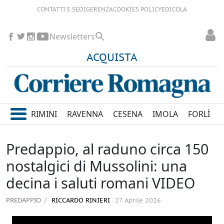
CONTATTI E SEDI
GERENZA
COOKIES POLICY
EDICOLA
Newsletters
ACQUISTA
RIMINI
RAVENNA
CESENA
IMOLA
FORLÌ
Predappio, al raduno circa 150
nostalgici di Mussolini: una
decina i saluti romani VIDEO
PREDAPPIO
RICCARDO RINIERI
27 Aprile 2026