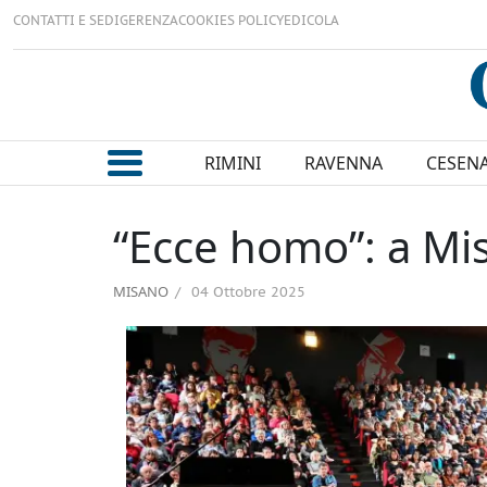
CONTATTI E SEDI
GERENZA
COOKIES POLICY
EDICOLA
RIMINI
RAVENNA
CESEN
“Ecce homo”: a Mi
MISANO
04 Ottobre 2025