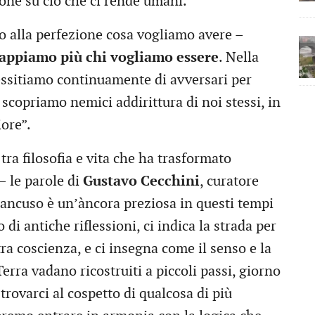
one su ciò che ci rende umani.
mo alla perfezione cosa vogliamo avere –
appiamo più chi vogliamo essere
. Nella
essitiamo continuamente di avversari per
i scopriamo nemici addirittura di noi stessi, in
ore”.
 tra filosofia e vita che ha trasformato
– le parole di
Gustavo Cecchini
, curatore
 Mancuso è un’àncora preziosa in questi tempi
o di antiche riflessioni, ci indica la strada per
tra coscienza, e ci insegna come il senso e la
erra vadano ricostruiti a piccoli passi, giorno
rovarci al cospetto di qualcosa di più