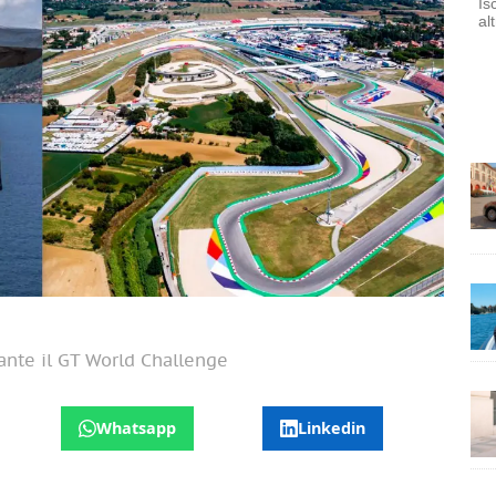
Is
al
ante il GT World Challenge
Whatsapp
Linkedin