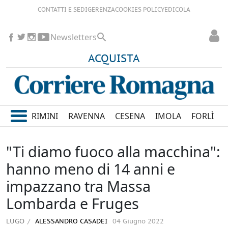
CONTATTI E SEDI
GERENZA
COOKIES POLICY
EDICOLA
Newsletters
ACQUISTA
RIMINI
RAVENNA
CESENA
IMOLA
FORLÌ
"Ti diamo fuoco alla macchina":
hanno meno di 14 anni e
impazzano tra Massa
Lombarda e Fruges
LUGO
ALESSANDRO CASADEI
04 Giugno 2022