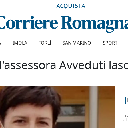
ACQUISTA
A
IMOLA
FORLÌ
SAN MARINO
SPORT
assessora Avveduti lasci
Is
al