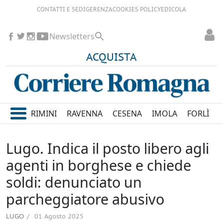
CONTATTI E SEDI
GERENZA
COOKIES POLICY
EDICOLA
Newsletters
ACQUISTA
RIMINI
RAVENNA
CESENA
IMOLA
FORLÌ
Lugo. Indica il posto libero agli
agenti in borghese e chiede
soldi: denunciato un
parcheggiatore abusivo
LUGO
01 Agosto 2025