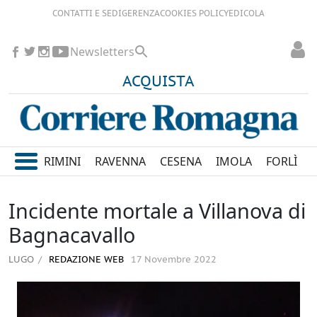
CONTATTI E SEDI
GERENZA
COOKIES POLICY
EDICOLA
Newsletters
ACQUISTA
RIMINI
RAVENNA
CESENA
IMOLA
FORLÌ
Incidente mortale a Villanova di
Bagnacavallo
LUGO
REDAZIONE WEB
17 Novembre 2022