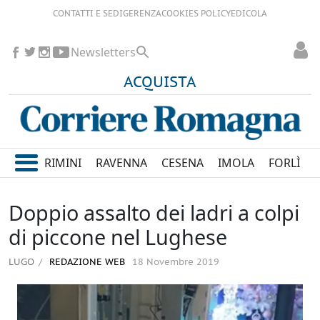
CONTATTI E SEDI
GERENZA
COOKIES POLICY
EDICOLA
Newsletters
ACQUISTA
RIMINI
RAVENNA
CESENA
IMOLA
FORLÌ
Doppio assalto dei ladri a colpi
di piccone nel Lughese
LUGO
REDAZIONE WEB
18 Novembre 2019