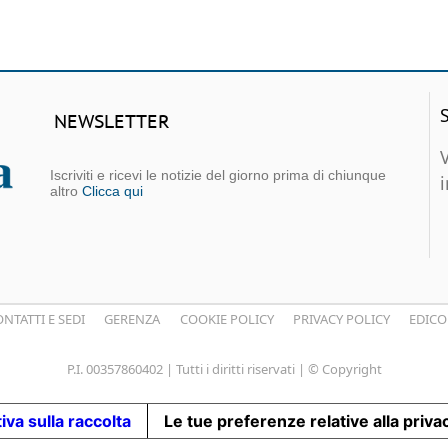
NEWSLETTER
Iscriviti e ricevi le notizie del giorno prima di chiunque
altro
Clicca qui
NTATTI E SEDI
GERENZA
COOKIE POLICY
PRIVACY POLICY
EDICO
P.I. 00357860402 | Tutti i diritti riservati | © Copyright
iva sulla raccolta
Le tue preferenze relative alla priva