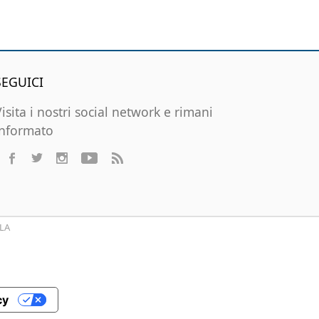
SEGUICI
Visita i nostri social network e rimani
informato
LA
cy