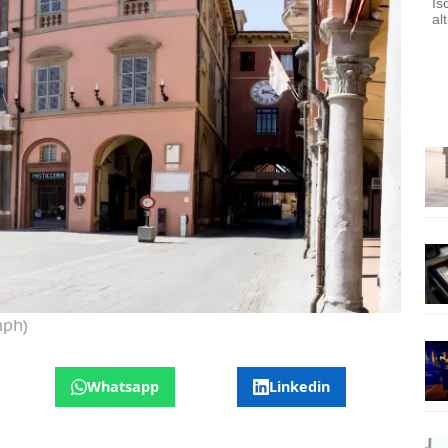
Is
al
mph)
Whatsapp
Linkedin