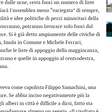
 dalle urne, resta fuori un numero di liste
 Sarà l’assemblea meno “variegata” di sempre,
ilità e idee politiche di pezzi minoritari della
 vorranno, potranno lavorare solo fuori dal
re. Si è già detto ampiamente delle civiche di
n, Imola in Comune e Michele Ferrari,
nche le liste di appoggio della maggioranza,
trano e quelle in appoggio al centrodestra,
ana.
aveva come capolista Filippo Samachini, una
ure. Se abbia inciso negativamente più la
i alberi in città è difficile a dirsi, fatto sta
riguadagnare almeno un seggio. «Il risultato è