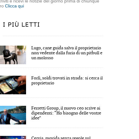
criviti e ricevi le notizie del giorno prima di chiunque
tro
Clicca qui
I PIÙ LETTI
Lugo, cane guida salva il proprietario
non vedente dalla furia di un pitbull e
un molosso
Forlì, soldi trovati in strada: si cerca il
proprietario
Ferretti Group, il nuovo ceo scrive ai
dipendenti: “Ho bisogno delle vostre
idee”
Cervia, movida senza regole sul