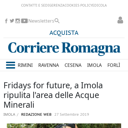
CONTATTI E SEDI
GERENZA
COOKIES POLICY
EDICOLA
Newsletters
ACQUISTA
RIMINI
RAVENNA
CESENA
IMOLA
FORLÌ
Fridays for future, a Imola
ripulita l'area delle Acque
Minerali
IMOLA
REDAZIONE WEB
27 Settembre 2019