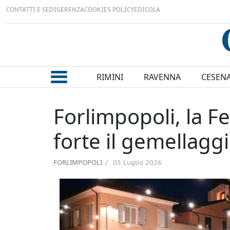
CONTATTI E SEDI
GERENZA
COOKIES POLICY
EDICOLA
RIMINI
RAVENNA
CESEN
Forlimpopoli, la Fe
forte il gemellagg
FORLIMPOPOLI
05 Luglio 2026