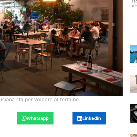
Is
al
usiana sta per volgere al termine
Whatsapp
Linkedin