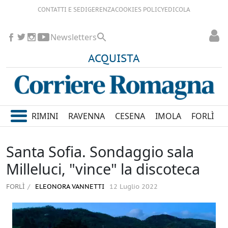
CONTATTI E SEDI
GERENZA
COOKIES POLICY
EDICOLA
Newsletters
ACQUISTA
RIMINI
RAVENNA
CESENA
IMOLA
FORLÌ
Santa Sofia. Sondaggio sala
Milleluci, "vince" la discoteca
FORLÌ
ELEONORA VANNETTI
12 Luglio 2022