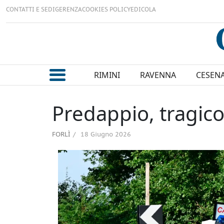
CONTATTI E SEDI
GERENZA
COOKIES POLICY
EDICOLA
RIMINI
RAVENNA
CESEN
Predappio, tragic
FORLÌ
18 Giugno 2026