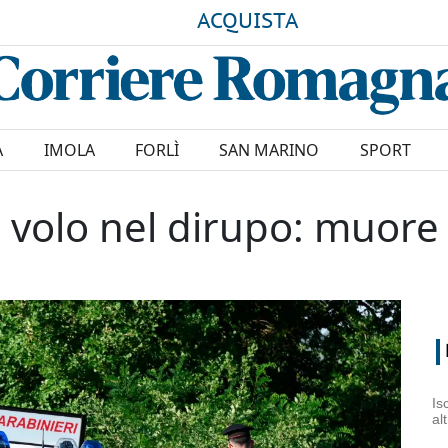
ACQUISTA
A
IMOLA
FORLÌ
SAN MARINO
SPORT
o volo nel dirupo: muor
Is
al