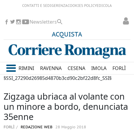
CONTATTI E SEDI
GERENZA
COOKIES POLICY
EDICOLA
Newsletters
ACQUISTA
RIMINI
RAVENNA
CESENA
IMOLA
FORLÌ
§SSI_27290d26985d4870b3cd90c2bf22d8fc_SSI§
Zigzaga ubriaca al volante con
un minore a bordo, denunciata
35enne
FORLÌ
REDAZIONE WEB
28 Maggio 2018