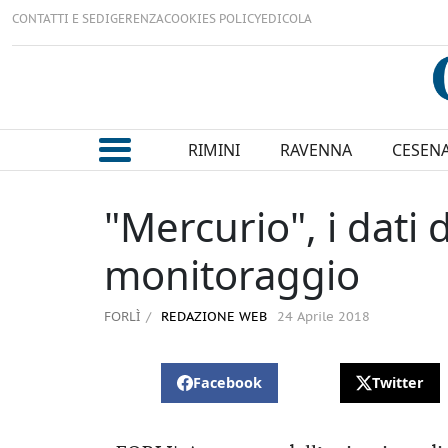
CONTATTI E SEDI
GERENZA
COOKIES POLICY
EDICOLA
RIMINI
RAVENNA
CESEN
"Mercurio", i dati
monitoraggio
FORLÌ
REDAZIONE WEB
24 Aprile 2018
Facebook
Twitter