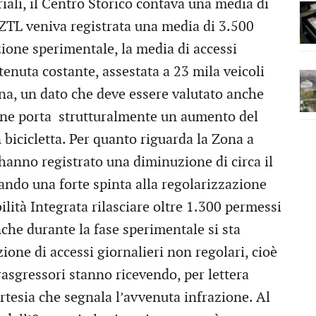
iali, il Centro Storico contava una media di
 ZTL veniva registrata una media di 3.500
zione sperimentale, la media di accessi
tenuta costante, assestata a 23 mila veicoli
rna, un dato che deve essere valutato anche
one porta strutturalmente un aumento del
bicicletta. Per quanto riguarda la Zona a
i hanno registrato una diminuzione di circa il
rando una forte spinta alla regolarizzazione
ilità Integrata rilasciare oltre 1.300 permessi
nche durante la fase sperimentale si sta
one di accessi giornalieri non regolari, cioè
trasgressori stanno ricevendo, per lettera
ortesia che segnala l’avvenuta infrazione. Al