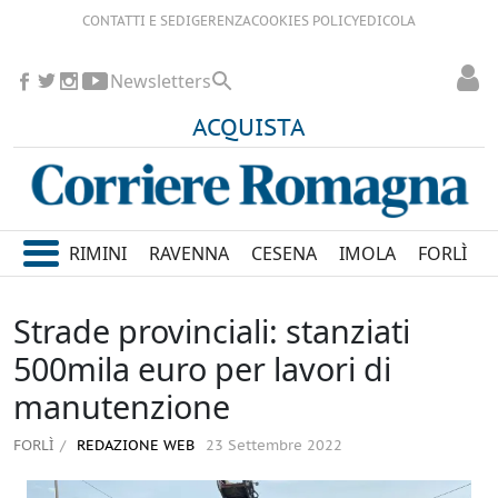
CONTATTI E SEDI
GERENZA
COOKIES POLICY
EDICOLA
Newsletters
ACQUISTA
RIMINI
RAVENNA
CESENA
IMOLA
FORLÌ
Strade provinciali: stanziati
500mila euro per lavori di
manutenzione
FORLÌ
REDAZIONE WEB
23 Settembre 2022