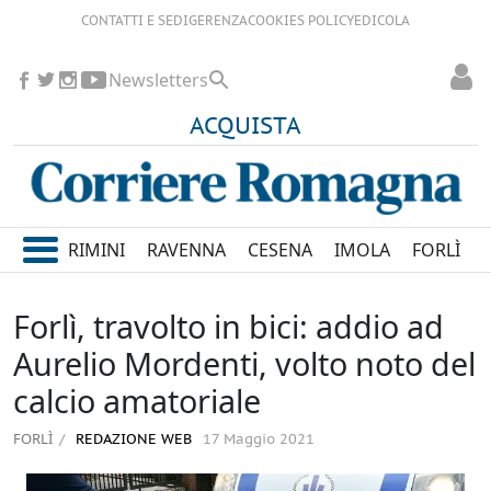
CONTATTI E SEDI
GERENZA
COOKIES POLICY
EDICOLA
Newsletters
ACQUISTA
RIMINI
RAVENNA
CESENA
IMOLA
FORLÌ
Forlì, travolto in bici: addio ad
Aurelio Mordenti, volto noto del
calcio amatoriale
FORLÌ
REDAZIONE WEB
17 Maggio 2021